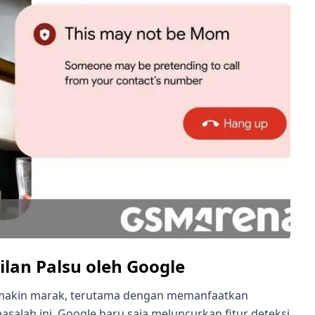
ilan Palsu oleh Google
n semakin marak, terutama dengan memanfaatkan
salah ini, Google baru saja meluncurkan fitur deteksi