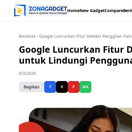
Home
New Gadget
Compare
Beri
Beranda
› Google Luncurkan Fitur Deteksi Panggilan Pa
Google Luncurkan Fitur D
untuk Lindungi Penggun
6/3/2026
Bagikan
f
X
P
WA