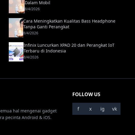
Dalam Mobil
8/4/2026
Cara Meningkatkan Kualitas Bass Headphone
Tanpa Ganti Perangkat
8/4/2026
Infinix Luncurkan XPAD 20 dan Perangkat IoT
Terbaru di Indonesia
8/4/2026
FOLLOW US
f
x
ig
vk
semua hal mengenai gadget
ra pecinta Android & iOS.