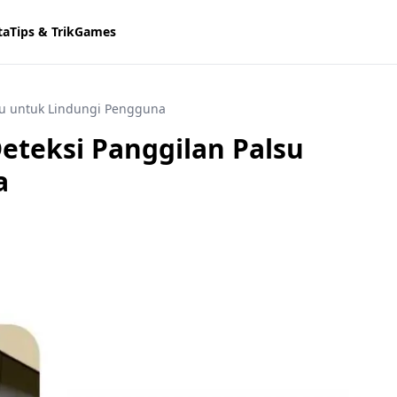
ta
Tips & Trik
Games
lsu untuk Lindungi Pengguna
eteksi Panggilan Palsu
a