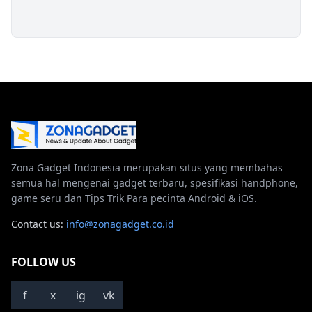
Zona Gadget Indonesia merupakan situs yang membahas
semua hal mengenai gadget terbaru, spesifikasi handphone,
game seru dan Tips Trik Para pecinta Android & iOS.
Contact us:
info@zonagadget.co.id
FOLLOW US
f
x
ig
vk