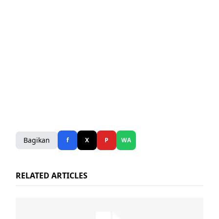
Bagikan
f
X
P
WA
RELATED ARTICLES