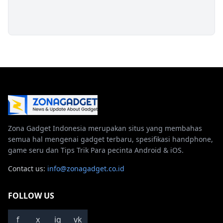
Zona Gadget Indonesia merupakan situs yang membahas
semua hal mengenai gadget terbaru, spesifikasi handphone,
game seru dan Tips Trik Para pecinta Android & iOS.
Contact us:
info@zonagadget.co.id
FOLLOW US
f
x
ig
vk