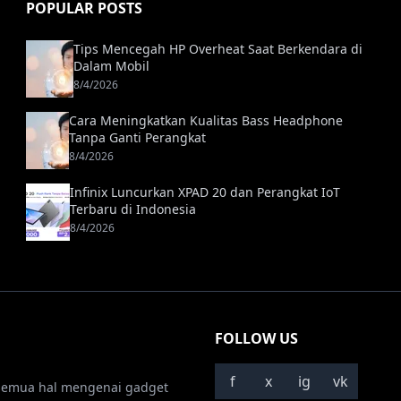
POPULAR POSTS
Tips Mencegah HP Overheat Saat Berkendara di
Dalam Mobil
8/4/2026
Cara Meningkatkan Kualitas Bass Headphone
Tanpa Ganti Perangkat
8/4/2026
Infinix Luncurkan XPAD 20 dan Perangkat IoT
Terbaru di Indonesia
8/4/2026
FOLLOW US
f
x
ig
vk
semua hal mengenai gadget