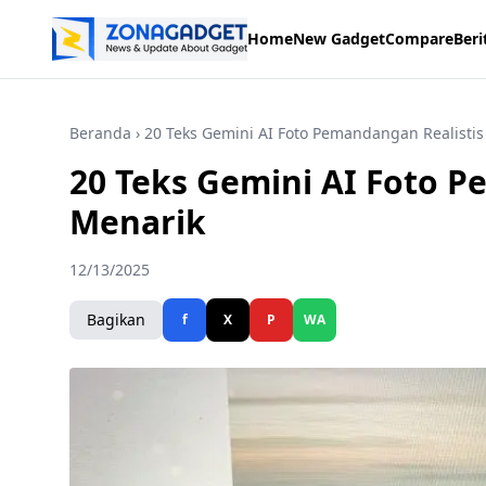
Home
New Gadget
Compare
Beri
Beranda
› 20 Teks Gemini AI Foto Pemandangan Realisti
20 Teks Gemini AI Foto P
Menarik
12/13/2025
Bagikan
f
X
P
WA