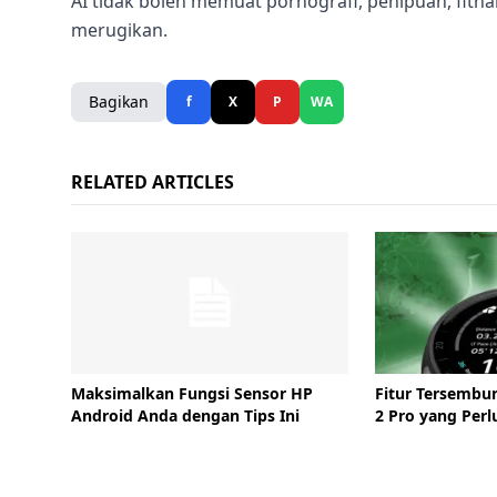
AI tidak boleh memuat pornografi, penipuan, fitna
merugikan.
Bagikan
f
X
P
WA
RELATED ARTICLES
Maksimalkan Fungsi Sensor HP
Fitur Tersembu
Android Anda dengan Tips Ini
2 Pro yang Perl