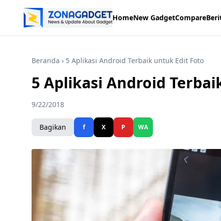
Home
New Gadget
Compare
Beri
Beranda
› 5 Aplikasi Android Terbaik untuk Edit Foto
5 Aplikasi Android Terbai
9/22/2018
Bagikan
f
X
P
WA