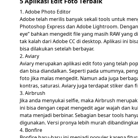
5 Aplikasi Edit Foto Terbaik
1. Adobe Photo Editor
Adobe telah merilis banyak sekali tools untuk me
Photoshop Express dan Adobe Lightroom. Denga
eye” bahkan mengedit file yang masih RAW yang dia
tak kalah dari Adobe CC di desktop. Aplikasi ini 
bisa dilakukan setelah berbayar.
2. Aviary
Aviary merupakan aplikasi edit foto yang telah p
dan bisa diandalkan. Seperti pada umumnya, pen
foto jika malas mengedit. Namun ada juga berbaga
kontras, saturasi. Aviary juga terdapat stiker dan fi
3. Airbrush
Jika anda menyukai selfie, maka Airbrush merupakan
ini bisa dengan cepat mengedit agar wajah dan k
mata menjadi berbinar. Sebagian besar tools han
digunakan. Versi pronya lebih murah dibandingkan 
4. Bonfire
Bonfire baru-baru ini menjadi populer karena fit