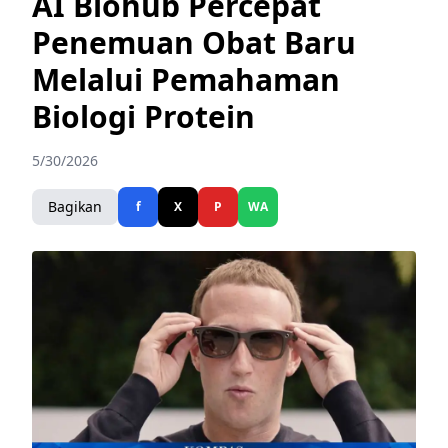
AI Biohub Percepat
Penemuan Obat Baru
Melalui Pemahaman
Biologi Protein
5/30/2026
Bagikan
f
X
P
WA