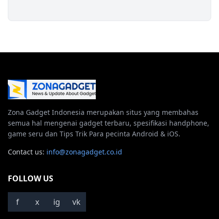
Zona Gadget Indonesia merupakan situs yang membahas
semua hal mengenai gadget terbaru, spesifikasi handphone,
game seru dan Tips Trik Para pecinta Android & iOS.
Contact us:
info@zonagadget.co.id
FOLLOW US
f
x
ig
vk