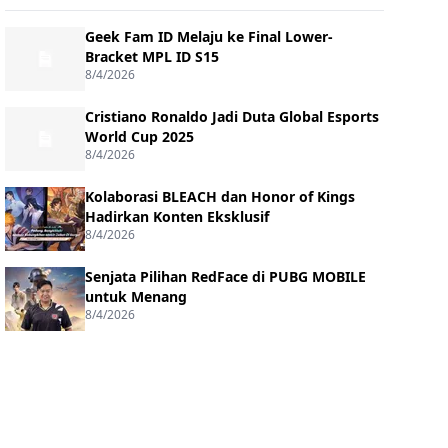
Geek Fam ID Melaju ke Final Lower-
Bracket MPL ID S15
8/4/2026
Cristiano Ronaldo Jadi Duta Global Esports
World Cup 2025
8/4/2026
Kolaborasi BLEACH dan Honor of Kings
Hadirkan Konten Eksklusif
8/4/2026
Senjata Pilihan RedFace di PUBG MOBILE
untuk Menang
8/4/2026