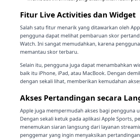
Fitur Live Activities dan Widget
Salah satu fitur menarik yang ditawarkan oleh Apple
pengguna dapat melihat pembaruan skor pertandi
Watch. Ini sangat memudahkan, karena pengguna t
memantau skor terbaru.
Selain itu, pengguna juga dapat menambahkan wid
baik itu iPhone, iPad, atau MacBook. Dengan dem
dengan sekali lihat, memberikan kemudahan akses
Akses Pertandingan secara La
Apple juga mempermudah akses bagi pengguna u
Dengan sekali ketuk pada aplikasi Apple Sports, p
menemukan siaran langsung dari layanan streami
penggemar yang ingin menyaksikan pertandingan 