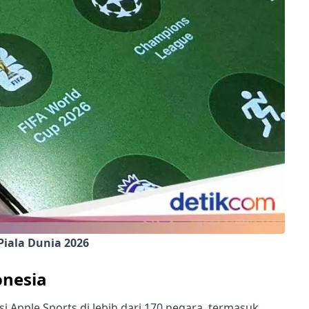
Piala Dunia 2026
onesia
Apple Sports di lebih dari 170 negara, termasuk