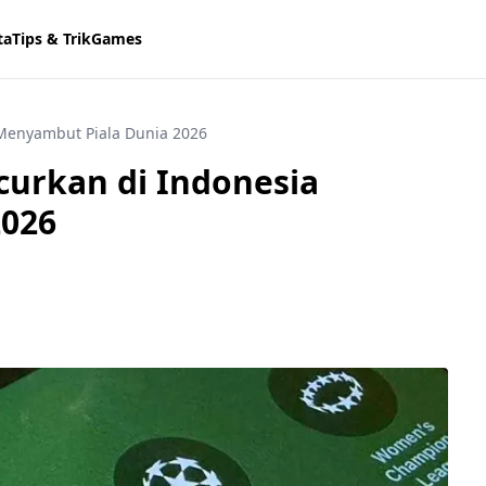
ta
Tips & Trik
Games
 Menyambut Piala Dunia 2026
curkan di Indonesia
2026