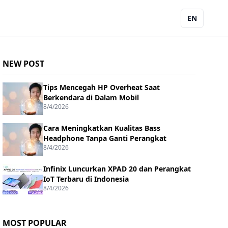
EN
NEW POST
Tips Mencegah HP Overheat Saat
Berkendara di Dalam Mobil
8/4/2026
Cara Meningkatkan Kualitas Bass
Headphone Tanpa Ganti Perangkat
8/4/2026
Infinix Luncurkan XPAD 20 dan Perangkat
IoT Terbaru di Indonesia
8/4/2026
MOST POPULAR