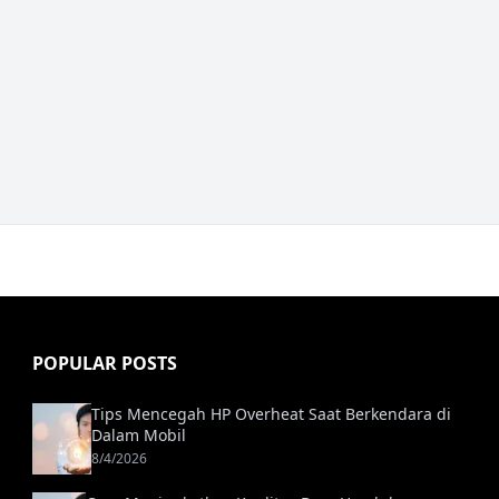
POPULAR POSTS
Tips Mencegah HP Overheat Saat Berkendara di
Dalam Mobil
8/4/2026