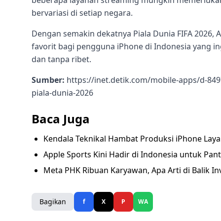
beberapa layanan streaming mungkin memerluka
bervariasi di setiap negara.
Dengan semakin dekatnya Piala Dunia FIFA 2026, Ap
favorit bagi pengguna iPhone di Indonesia yang i
dan tanpa ribet.
Sumber:
https://inet.detik.com/mobile-apps/d-849
piala-dunia-2026
Baca Juga
Kendala Teknikal Hambat Produksi iPhone Layar
Apple Sports Kini Hadir di Indonesia untuk Pan
Meta PHK Ribuan Karyawan, Apa Arti di Balik Inv
Bagikan
f
X
P
WA