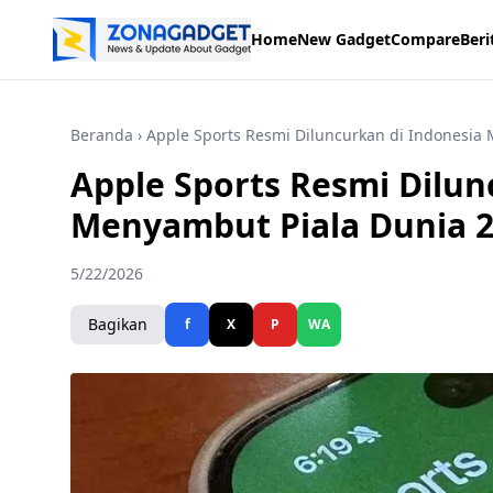
Home
New Gadget
Compare
Beri
Beranda
› Apple Sports Resmi Diluncurkan di Indonesia
Apple Sports Resmi Dilun
Menyambut Piala Dunia 
5/22/2026
Bagikan
f
X
P
WA