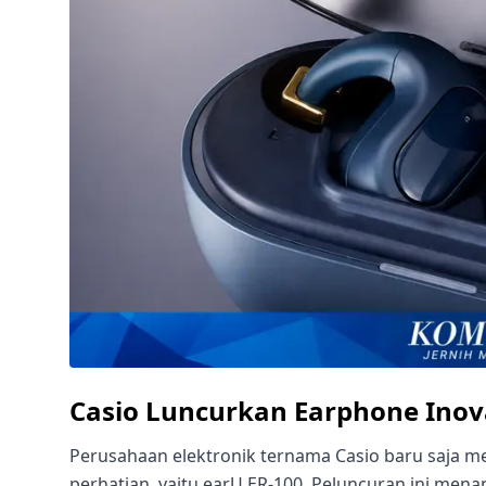
Casio Luncurkan Earphone Inova
Perusahaan elektronik ternama Casio baru saja 
perhatian, yaitu earU ER-100. Peluncuran ini men