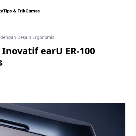
ta
Tips & Trik
Games
0 dengan Desain Ergonomis
Inovatif earU ER-100
s