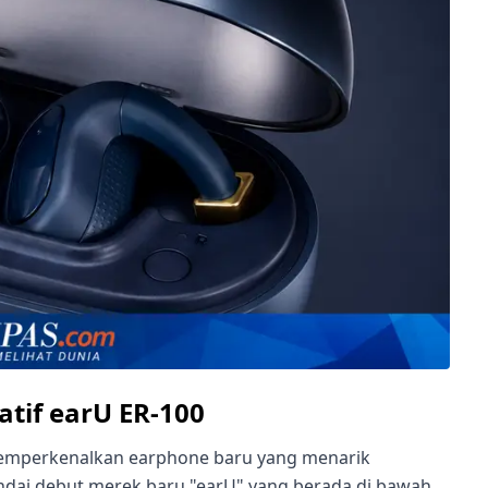
tif earU ER-100
memperkenalkan earphone baru yang menarik
andai debut merek baru "earU" yang berada di bawah