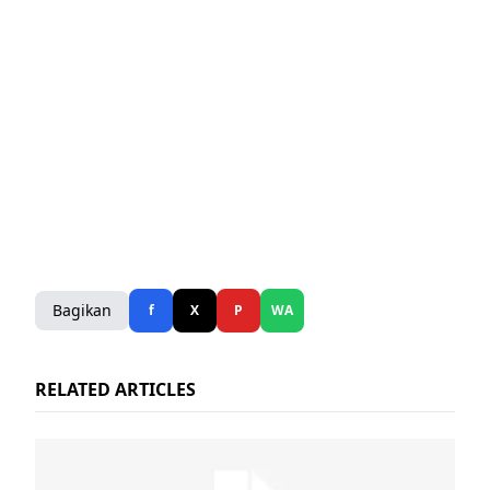
Bagikan
f
X
P
WA
RELATED ARTICLES