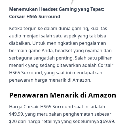
Menemukan Headset Gaming yang Tepat:
Corsair HS65 Surround
Ketika terjun ke dalam dunia gaming, kualitas
audio menjadi salah satu aspek yang tak bisa
diabaikan. Untuk meningkatkan pengalaman
bermain game Anda, headset yang nyaman dan
serbaguna sangatlah penting. Salah satu pilihan
menarik yang sedang ditawarkan adalah Corsair
HS65 Surround, yang saat ini mendapatkan
penawaran harga menarik di Amazon.
Penawaran Menarik di Amazon
Harga Corsair HS65 Surround saat ini adalah
$49.99, yang merupakan penghematan sebesar
$20 dari harga retailnya yang sebelumnya $69.99.