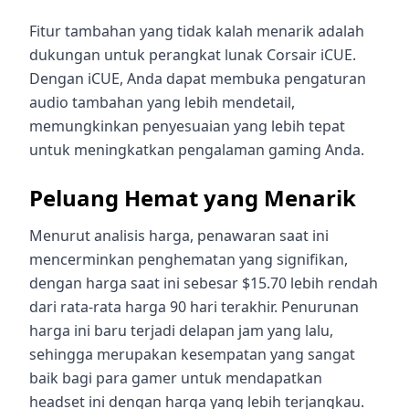
Fitur tambahan yang tidak kalah menarik adalah
dukungan untuk perangkat lunak Corsair iCUE.
Dengan iCUE, Anda dapat membuka pengaturan
audio tambahan yang lebih mendetail,
memungkinkan penyesuaian yang lebih tepat
untuk meningkatkan pengalaman gaming Anda.
Peluang Hemat yang Menarik
Menurut analisis harga, penawaran saat ini
mencerminkan penghematan yang signifikan,
dengan harga saat ini sebesar $15.70 lebih rendah
dari rata-rata harga 90 hari terakhir. Penurunan
harga ini baru terjadi delapan jam yang lalu,
sehingga merupakan kesempatan yang sangat
baik bagi para gamer untuk mendapatkan
headset ini dengan harga yang lebih terjangkau.