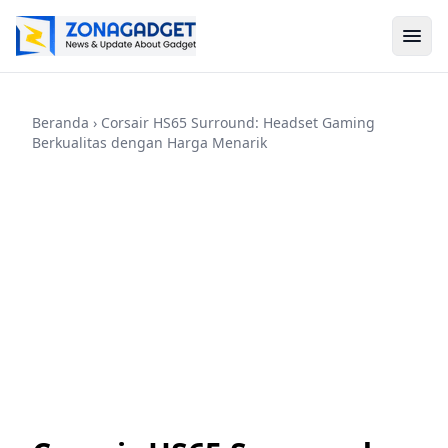
Beranda
› Corsair HS65 Surround: Headset Gaming
Berkualitas dengan Harga Menarik