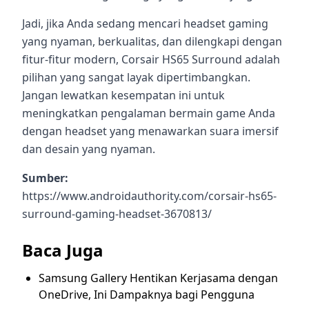
Jadi, jika Anda sedang mencari headset gaming
yang nyaman, berkualitas, dan dilengkapi dengan
fitur-fitur modern, Corsair HS65 Surround adalah
pilihan yang sangat layak dipertimbangkan.
Jangan lewatkan kesempatan ini untuk
meningkatkan pengalaman bermain game Anda
dengan headset yang menawarkan suara imersif
dan desain yang nyaman.
Sumber:
https://www.androidauthority.com/corsair-hs65-
surround-gaming-headset-3670813/
Baca Juga
Samsung Gallery Hentikan Kerjasama dengan
OneDrive, Ini Dampaknya bagi Pengguna