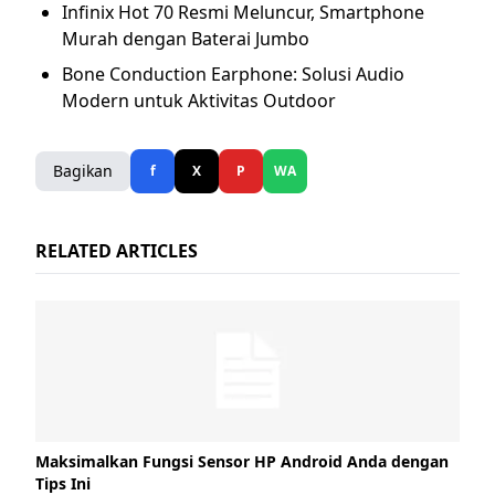
Infinix Hot 70 Resmi Meluncur, Smartphone
Murah dengan Baterai Jumbo
Bone Conduction Earphone: Solusi Audio
Modern untuk Aktivitas Outdoor
Bagikan
f
X
P
WA
RELATED ARTICLES
Maksimalkan Fungsi Sensor HP Android Anda dengan
Tips Ini