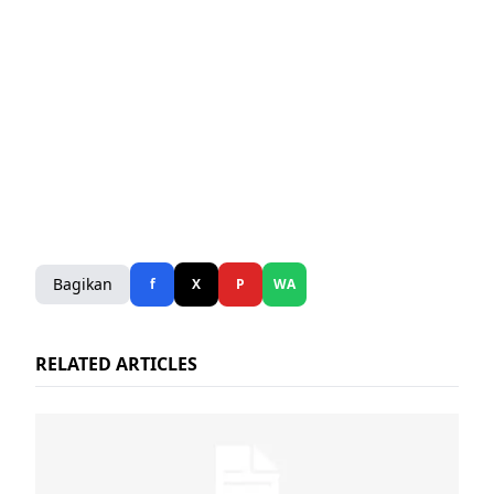
Bagikan
f
X
P
WA
RELATED ARTICLES