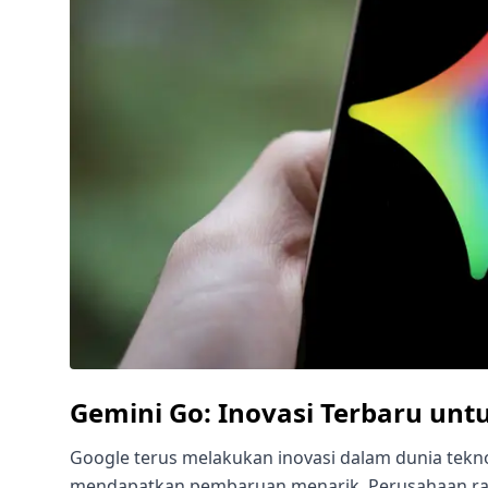
Gemini Go: Inovasi Terbaru un
Google terus melakukan inovasi dalam dunia teknol
mendapatkan pembaruan menarik. Perusahaan rak