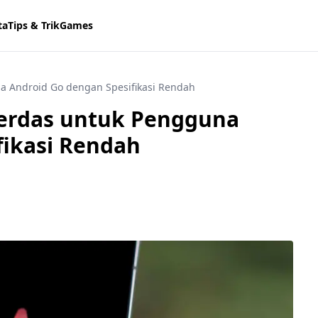
ta
Tips & Trik
Games
na Android Go dengan Spesifikasi Rendah
 Cerdas untuk Pengguna
fikasi Rendah