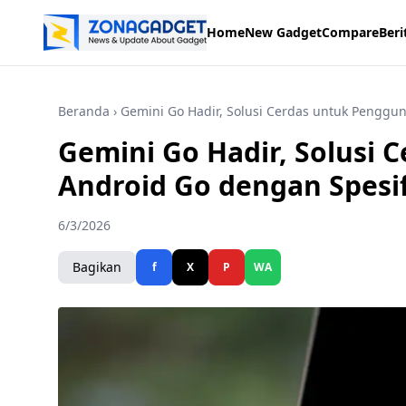
Home
New Gadget
Compare
Beri
Beranda
› Gemini Go Hadir, Solusi Cerdas untuk Penggu
Gemini Go Hadir, Solusi
Android Go dengan Spesi
6/3/2026
Bagikan
f
X
P
WA