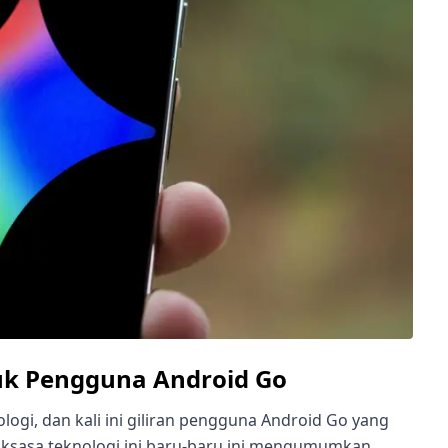
tuk Pengguna Android Go
ogi, dan kali ini giliran pengguna Android Go yang
sasa teknologi ini baru-baru ini mengumumkan