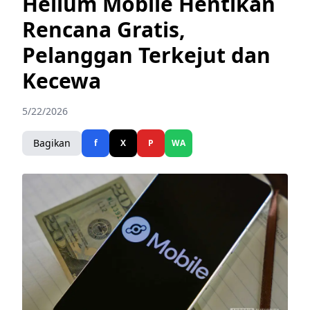
Helium Mobile Hentikan
Rencana Gratis,
Pelanggan Terkejut dan
Kecewa
5/22/2026
Bagikan
f
X
P
WA