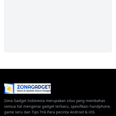
Zona Gadget Indonesia merupakan situs yang membahas
semua hal mengenai gadget terbaru, spesifikasi handphone,
game seru dan Tips Trik Para pecinta Android & iOS.