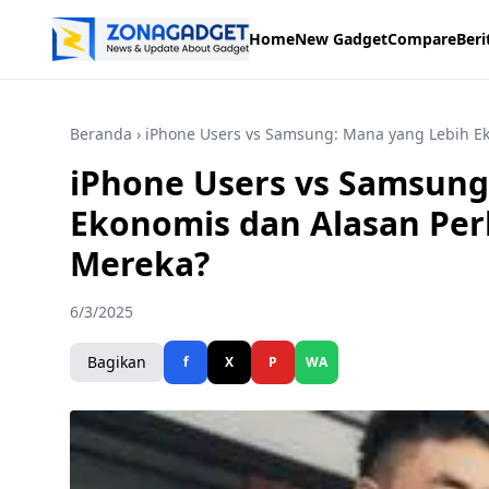
Home
New Gadget
Compare
Beri
Beranda
› iPhone Users vs Samsung: Mana yang Lebih E
iPhone Users vs Samsung
Ekonomis dan Alasan Per
Mereka?
6/3/2025
Bagikan
f
X
P
WA