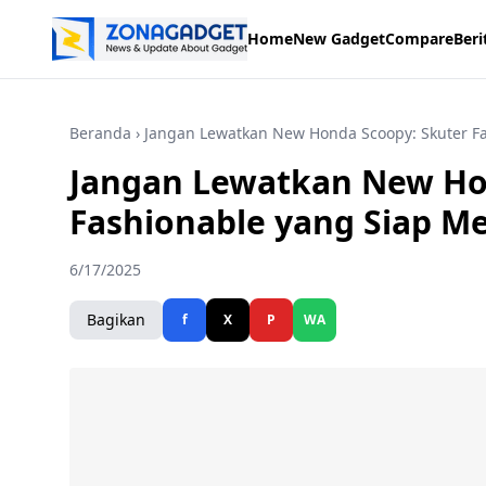
Home
New Gadget
Compare
Beri
Beranda
› Jangan Lewatkan New Honda Scoopy: Skuter F
Jangan Lewatkan New Ho
Fashionable yang Siap M
6/17/2025
Bagikan
f
X
P
WA