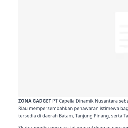
ZONA GADGET
PT Capella Dinamik Nusantara seb
Riau mempersembahkan penawaran istimewa bagi 
tersedia di daerah Batam, Tanjung Pinang, serta T
Skuter modis yang saat ini muncul dengan penamp