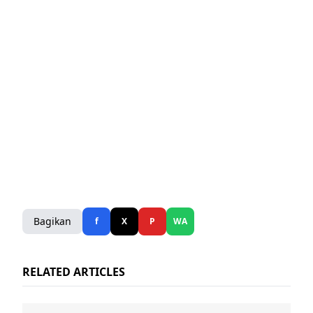
Bagikan
f
X
P
WA
RELATED ARTICLES