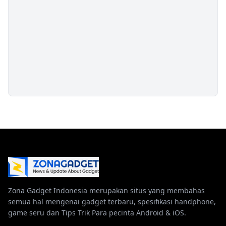
Zona Gadget Indonesia merupakan situs yang membahas
semua hal mengenai gadget terbaru, spesifikasi handphone,
game seru dan Tips Trik Para pecinta Android & iOS.