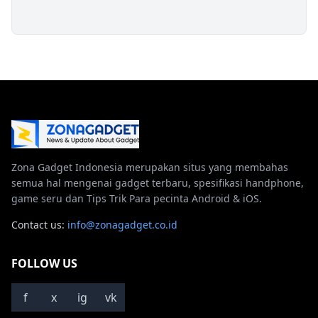
Zona Gadget Indonesia merupakan situs yang membahas
semua hal mengenai gadget terbaru, spesifikasi handphone,
game seru dan Tips Trik Para pecinta Android & iOS.
Contact us:
info@zonagadget.co.id
FOLLOW US
f
x
ig
vk