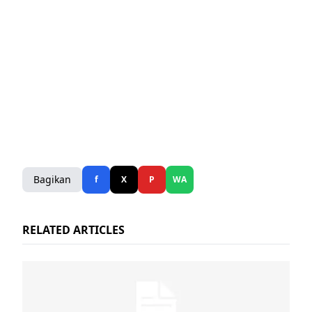
Bagikan
f
X
P
WA
RELATED ARTICLES