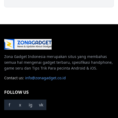
Zona Gadget Indonesia merupakan situs yang membahas
semua hal mengenai gadget terbaru, spesifikasi handphone,
game seru dan Tips Trik Para pecinta Android & iOS.
Contact us:
info@zonagadget.co.id
FOLLOW US
f
x
ig
vk