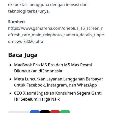
ekspektasi pengguna dengan inovasi dan
teknologi terbarunya.
Sumber:
https://www.gsmarena.com/oneplus_16_screen_r
efresh_rate_main_telephoto_camera_details_tippe
d-news-73026.php
Baca Juga
MacBook Pro M5 Pro dan M5 Max Resmi
Diluncurkan di Indonesia
Meta Luncurkan Layanan Langganan Berbayar
untuk Facebook, Instagram, dan WhatsApp
CEO Xiaomi Ingatkan Konsumen Segera Ganti
HP Sebelum Harga Naik