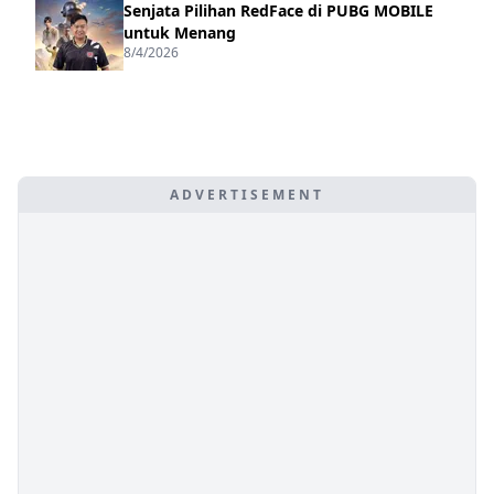
Senjata Pilihan RedFace di PUBG MOBILE
untuk Menang
8/4/2026
ADVERTISEMENT