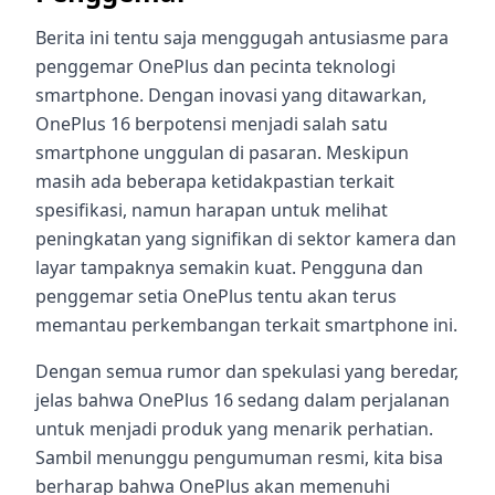
Berita ini tentu saja menggugah antusiasme para
penggemar OnePlus dan pecinta teknologi
smartphone. Dengan inovasi yang ditawarkan,
OnePlus 16 berpotensi menjadi salah satu
smartphone unggulan di pasaran. Meskipun
masih ada beberapa ketidakpastian terkait
spesifikasi, namun harapan untuk melihat
peningkatan yang signifikan di sektor kamera dan
layar tampaknya semakin kuat. Pengguna dan
penggemar setia OnePlus tentu akan terus
memantau perkembangan terkait smartphone ini.
Dengan semua rumor dan spekulasi yang beredar,
jelas bahwa OnePlus 16 sedang dalam perjalanan
untuk menjadi produk yang menarik perhatian.
Sambil menunggu pengumuman resmi, kita bisa
berharap bahwa OnePlus akan memenuhi