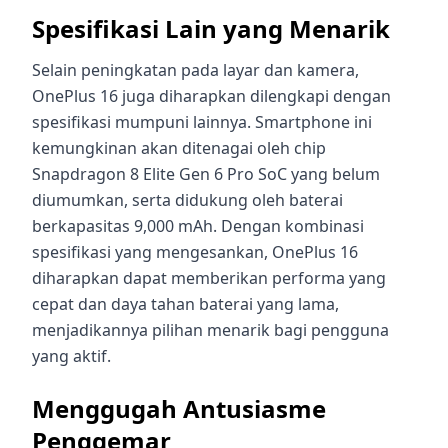
Spesifikasi Lain yang Menarik
Selain peningkatan pada layar dan kamera,
OnePlus 16 juga diharapkan dilengkapi dengan
spesifikasi mumpuni lainnya. Smartphone ini
kemungkinan akan ditenagai oleh chip
Snapdragon 8 Elite Gen 6 Pro SoC yang belum
diumumkan, serta didukung oleh baterai
berkapasitas 9,000 mAh. Dengan kombinasi
spesifikasi yang mengesankan, OnePlus 16
diharapkan dapat memberikan performa yang
cepat dan daya tahan baterai yang lama,
menjadikannya pilihan menarik bagi pengguna
yang aktif.
Menggugah Antusiasme
Penggemar