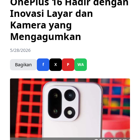
OnePlus 16 Hadir dengan
Inovasi Layar dan
Kamera yang
Mengagumkan
5/28/2026
Bagikan
f
X
P
WA