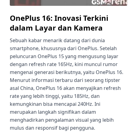
OnePlus 16: Inovasi Terkini
dalam Layar dan Kamera
Sebuah kabar menarik datang dari dunia
smartphone, khususnya dari OnePlus. Setelah
peluncuran OnePlus 15 yang mengusung layar
dengan refresh rate 165Hz, kini muncul rumor
mengenai generasi berikutnya, yaitu OnePlus 16.
Menurut informasi terbaru dari seorang tipster
asal China, OnePlus 16 akan menyajikan refresh
rate yang lebih tinggi, yaitu 185Hz, dan
kemungkinan bisa mencapai 240Hz. Ini
merupakan langkah signifikan dalam
menghadirkan pengalaman visual yang lebih
mulus dan responsif bagi pengguna.