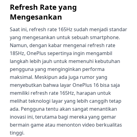
Refresh Rate yang
Mengesankan
Saat ini, refresh rate 165Hz sudah menjadi standar
yang mengesankan untuk sebuah smartphone.
Namun, dengan kabar mengenai refresh rate
185Hz, OnePlus sepertinya ingin mengambil
langkah lebih jauh untuk memenuhi kebutuhan
pengguna yang menginginkan performa
maksimal. Meskipun ada juga rumor yang
menyebutkan bahwa layar OnePlus 16 bisa saja
memiliki refresh rate 165Hz, harapan untuk
melihat teknologi layar yang lebih canggih tetap
ada. Pengguna tentu akan sangat menantikan
inovasi ini, terutama bagi mereka yang gemar
bermain game atau menonton video berkualitas
tinggi.