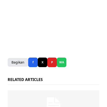
Bagikan
f
X
P
WA
RELATED ARTICLES