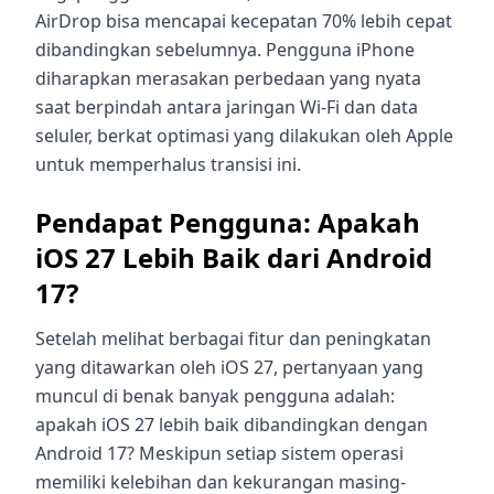
AirDrop bisa mencapai kecepatan 70% lebih cepat
dibandingkan sebelumnya. Pengguna iPhone
diharapkan merasakan perbedaan yang nyata
saat berpindah antara jaringan Wi-Fi dan data
seluler, berkat optimasi yang dilakukan oleh Apple
untuk memperhalus transisi ini.
Pendapat Pengguna: Apakah
iOS 27 Lebih Baik dari Android
17?
Setelah melihat berbagai fitur dan peningkatan
yang ditawarkan oleh iOS 27, pertanyaan yang
muncul di benak banyak pengguna adalah:
apakah iOS 27 lebih baik dibandingkan dengan
Android 17? Meskipun setiap sistem operasi
memiliki kelebihan dan kekurangan masing-