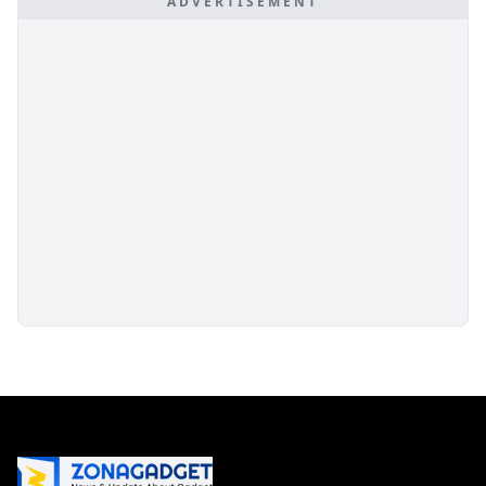
ADVERTISEMENT