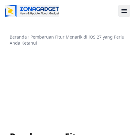
Beranda
› Pembaruan Fitur Menarik di iOS 27 yang Perlu
Anda Ketahui