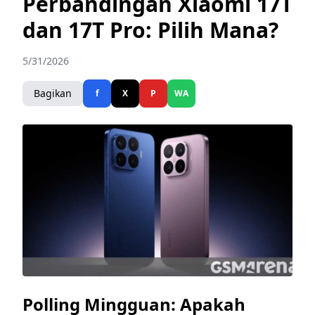
Perbandingan Xiaomi 17T
dan 17T Pro: Pilih Mana?
5/31/2026
Bagikan
f
X
P
WA
Polling Mingguan: Apakah