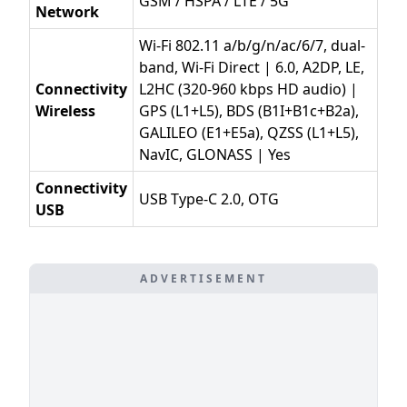
GSM / HSPA / LTE / 5G
Network
Wi-Fi 802.11 a/b/g/n/ac/6/7, dual-
band, Wi-Fi Direct | 6.0, A2DP, LE,
Connectivity
L2HC (320-960 kbps HD audio) |
Wireless
GPS (L1+L5), BDS (B1I+B1c+B2a),
GALILEO (E1+E5a), QZSS (L1+L5),
NavIC, GLONASS | Yes
Connectivity
USB Type-C 2.0, OTG
USB
ADVERTISEMENT