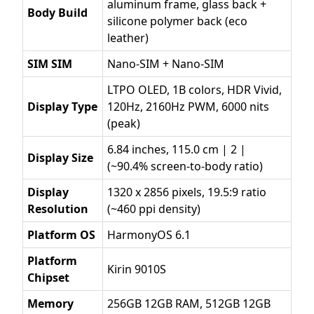
aluminum frame, glass back +
Body Build
silicone polymer back (eco
leather)
SIM SIM
Nano-SIM + Nano-SIM
LTPO OLED, 1B colors, HDR Vivid,
Display Type
120Hz, 2160Hz PWM, 6000 nits
(peak)
6.84 inches, 115.0 cm | 2 |
Display Size
(~90.4% screen-to-body ratio)
Display
1320 x 2856 pixels, 19.5:9 ratio
Resolution
(~460 ppi density)
Platform OS
HarmonyOS 6.1
Platform
Kirin 9010S
Chipset
Memory
256GB 12GB RAM, 512GB 12GB