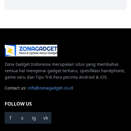
Zona Gadget Indonesia merupakan situs yang membahas
semua hal mengenai gadget terbaru, spesifikasi handphone,
game seru dan Tips Trik Para pecinta Android & iOS.
Contact us:
info@zonagadget.co.id
FOLLOW US
f
x
ig
vk