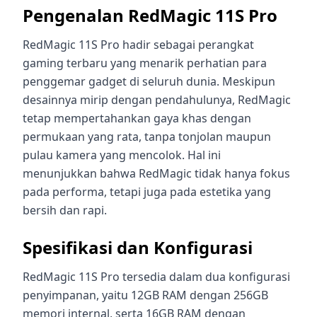
Pengenalan RedMagic 11S Pro
RedMagic 11S Pro hadir sebagai perangkat
gaming terbaru yang menarik perhatian para
penggemar gadget di seluruh dunia. Meskipun
desainnya mirip dengan pendahulunya, RedMagic
tetap mempertahankan gaya khas dengan
permukaan yang rata, tanpa tonjolan maupun
pulau kamera yang mencolok. Hal ini
menunjukkan bahwa RedMagic tidak hanya fokus
pada performa, tetapi juga pada estetika yang
bersih dan rapi.
Spesifikasi dan Konfigurasi
RedMagic 11S Pro tersedia dalam dua konfigurasi
penyimpanan, yaitu 12GB RAM dengan 256GB
memori internal, serta 16GB RAM dengan