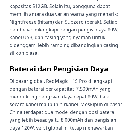
kapasitas 512GB. Selain itu, pengguna dapat
memilih antara dua varian warna yang menarik:
Nightfreeze (hitam) dan Subzero (perak). Setiap
pembelian dilengkapi dengan pengisi daya 80W,
kabel USB, dan casing yang nyaman untuk
digenggam, lebih ramping dibandingkan casing
silikon biasa.
Baterai dan Pengisian Daya
Di pasar global, RedMagic 11S Pro dilengkapi
dengan baterai berkapasitas 7,500mAh yang
mendukung pengisian daya cepat 80W, baik
secara kabel maupun nirkabel. Meskipun di pasar
China terdapat dua model dengan opsi baterai
yang lebih besar, yaitu 8,000mAh dan pengisian
daya 120W, versi global ini tetap menawarkan