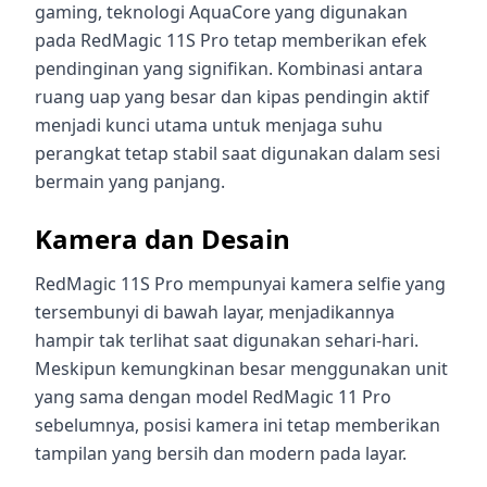
gaming, teknologi AquaCore yang digunakan
pada RedMagic 11S Pro tetap memberikan efek
pendinginan yang signifikan. Kombinasi antara
ruang uap yang besar dan kipas pendingin aktif
menjadi kunci utama untuk menjaga suhu
perangkat tetap stabil saat digunakan dalam sesi
bermain yang panjang.
Kamera dan Desain
RedMagic 11S Pro mempunyai kamera selfie yang
tersembunyi di bawah layar, menjadikannya
hampir tak terlihat saat digunakan sehari-hari.
Meskipun kemungkinan besar menggunakan unit
yang sama dengan model RedMagic 11 Pro
sebelumnya, posisi kamera ini tetap memberikan
tampilan yang bersih dan modern pada layar.