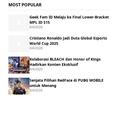
MOST POPULAR
Geek Fam ID Melaju ke Final Lower-Bracket
MPL ID S15
8/4/2026
Cristiano Ronaldo Jadi Duta Global Esports
World Cup 2025
8/4/2026
Kolaborasi BLEACH dan Honor of Kings
Hadirkan Konten Eksklusif
8/4/2026
Senjata Pilihan RedFace di PUBG MOBILE
untuk Menang
8/4/2026