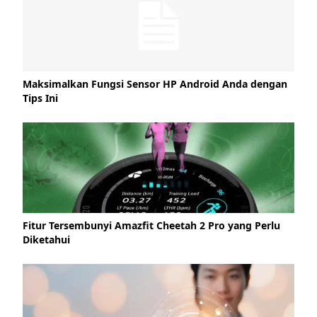
Maksimalkan Fungsi Sensor HP Android Anda dengan
Tips Ini
Fitur Tersembunyi Amazfit Cheetah 2 Pro yang Perlu
Diketahui