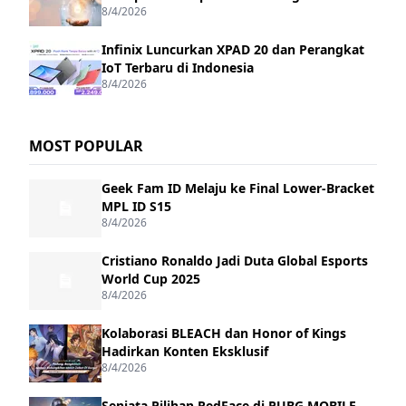
8/4/2026
Infinix Luncurkan XPAD 20 dan Perangkat
IoT Terbaru di Indonesia
8/4/2026
MOST POPULAR
Geek Fam ID Melaju ke Final Lower-Bracket
MPL ID S15
8/4/2026
Cristiano Ronaldo Jadi Duta Global Esports
World Cup 2025
8/4/2026
Kolaborasi BLEACH dan Honor of Kings
Hadirkan Konten Eksklusif
8/4/2026
Senjata Pilihan RedFace di PUBG MOBILE