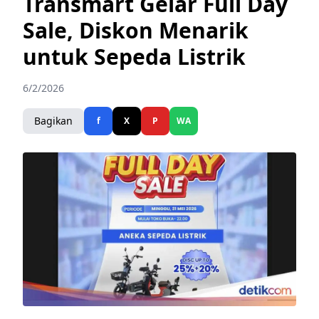
Transmart Gelar Full Day
Sale, Diskon Menarik
untuk Sepeda Listrik
6/2/2026
Bagikan
f
X
P
WA