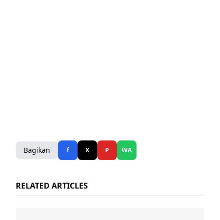
Bagikan
f
X
P
WA
RELATED ARTICLES