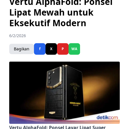
Vertu AlphaFold: Ponsel
Lipat Mewah untuk
Eksekutif Modern
6/2/2026
Bagikan
f
X
P
WA
Vertu AlphaFold: Ponsel Layar Lipat Super