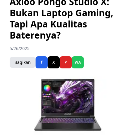
Axioo Pongo Studio X:
Bukan Laptop Gaming,
Tapi Apa Kualitas
Baterenya?
5/26/2025
Bagikan
f
X
P
WA