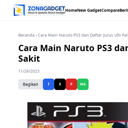
Home
New Gadget
Compare
Beri
Beranda
› Cara Main Naruto PS3 dan Daftar Jurus Ulti Pal
Cara Main Naruto PS3 dan 
Sakit
11/26/2023
Bagikan
f
X
P
WA