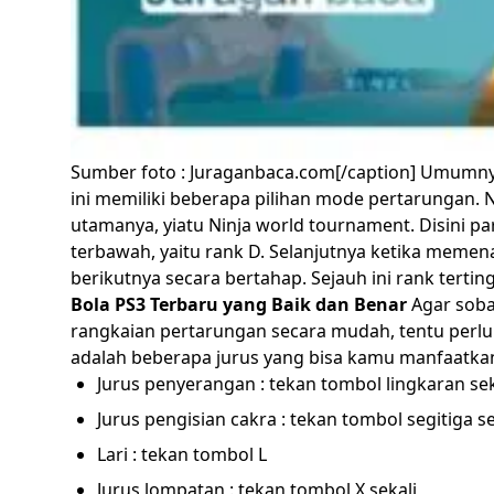
Sumber foto : Juraganbaca.com[/caption]
Umumnya 
ini memiliki beberapa pilihan mode pertarungan
utamanya, yiatu Ninja world tournament.
Disini p
terbawah, yaitu rank D. Selanjutnya ketika mem
berikutnya secara bertahap. Sejauh ini rank terting
Bola PS3 Terbaru yang Baik dan Benar
Agar sob
rangkaian pertarungan secara mudah, tentu perlu m
adalah beberapa jurus yang bisa kamu manfaatkan
Jurus penyerangan : tekan tombol lingkaran sek
Jurus pengisian cakra : tekan tombol segitiga se
Lari : tekan tombol L
Jurus lompatan : tekan tombol X sekali