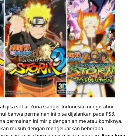
ah jika sobat Zona Gadget Indonesia mengetahui
ui bahwa permainan ini bisa dijalankan pada PS3,
a permainan ini mirip dengan anime atau komiknya.
hkan musuh dengan mengeluarkan beberapa
jurus serta cara bermainnya secara lengkap.
Baca Juga