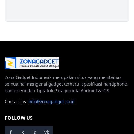
Zona Gadget Indonesia merupakan situs yang membahas
semua hal mengenai gadget terbaru, spesifikasi handphone,
game seru dan Tips Trik Para pecinta Android & iOS.
Contact us:
info@zonagadget.co.id
FOLLOW US
f
x
ig
vk