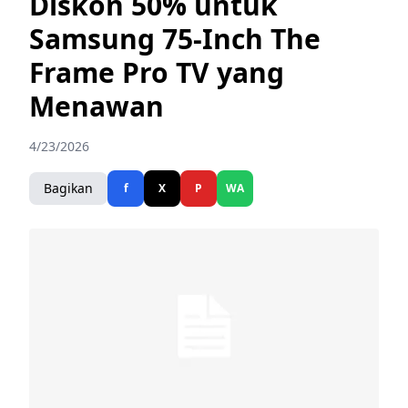
Diskon 50% untuk
Samsung 75-Inch The
Frame Pro TV yang
Menawan
4/23/2026
Bagikan
f
X
P
WA