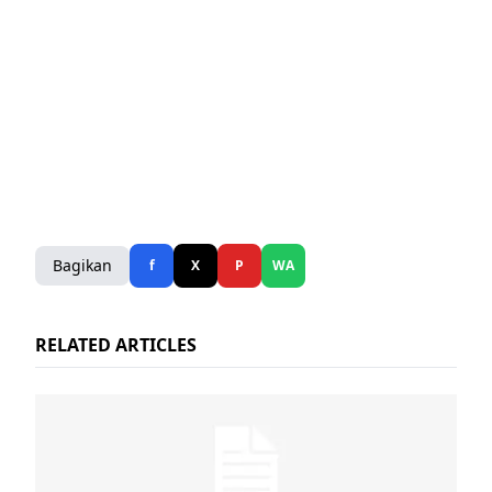
Bagikan
f
X
P
WA
RELATED ARTICLES