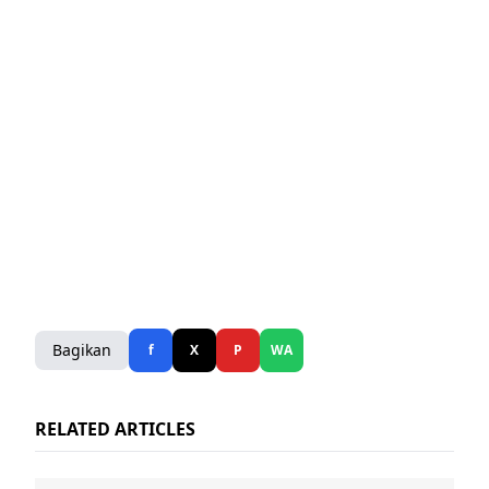
Bagikan
f
X
P
WA
RELATED ARTICLES