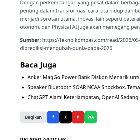
Dengan perkembangan yang pesat dalam berbagai 
penting dalam transformasi cara kita hidup dan be
menjadi sorotan utama, inovasi lain seperti batera
otonom, dan Physical AI juga akan memegang pe
Sumber:
https://tekno.kompas.com/read/2026/05/
diprediksi-mengubah-dunia-pada-2026
Baca Juga
Anker MagGo Power Bank Diskon Menarik untuk 
Speaker Bluetooth SOAR NCAA Shockbox, Teman 
ChatGPT Alami Keterlambatan, OpenAI Sedang 
Bagikan
f
X
P
WA
RELATED ARTICLES