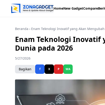
Home
New Gadget
Compare
Beri
Beranda
› Enam Teknologi Inovatif yang Akan Mengubah
Enam Teknologi Inovati
Dunia pada 2026
5/27/2026
Bagikan
f
X
P
WA