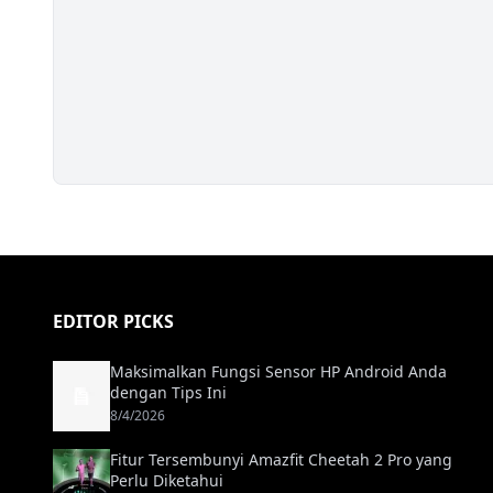
EDITOR PICKS
Maksimalkan Fungsi Sensor HP Android Anda
dengan Tips Ini
8/4/2026
Fitur Tersembunyi Amazfit Cheetah 2 Pro yang
Perlu Diketahui