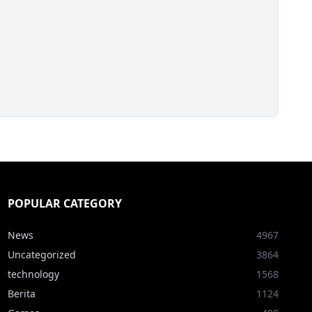
POPULAR CATEGORY
News
4967
Uncategorized
3864
technology
1568
Berita
1124