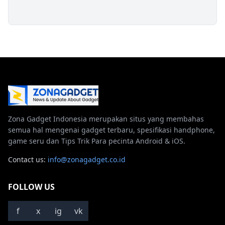
Zona Gadget Indonesia merupakan situs yang membahas
semua hal mengenai gadget terbaru, spesifikasi handphone,
game seru dan Tips Trik Para pecinta Android & iOS.
Contact us:
info@zonagadget.co.id
FOLLOW US
f
x
ig
vk