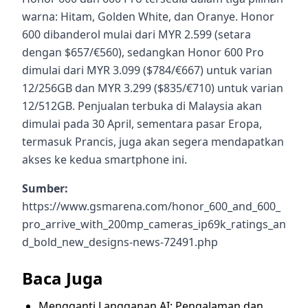
warna: Hitam, Golden White, dan Oranye. Honor
600 dibanderol mulai dari MYR 2.599 (setara
dengan $657/€560), sedangkan Honor 600 Pro
dimulai dari MYR 3.099 ($784/€667) untuk varian
12/256GB dan MYR 3.299 ($835/€710) untuk varian
12/512GB. Penjualan terbuka di Malaysia akan
dimulai pada 30 April, sementara pasar Eropa,
termasuk Prancis, juga akan segera mendapatkan
akses ke kedua smartphone ini.
Sumber:
https://www.gsmarena.com/honor_600_and_600_
pro_arrive_with_200mp_cameras_ip69k_ratings_an
d_bold_new_designs-news-72491.php
Baca Juga
Mengganti Langganan AI: Pengalaman dan