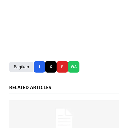
Bagikan
f
X
P
WA
RELATED ARTICLES