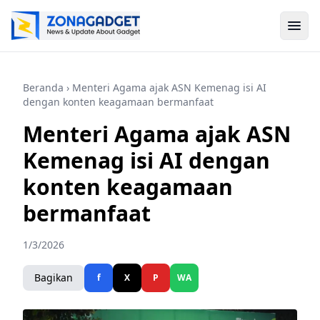
Beranda
› Menteri Agama ajak ASN Kemenag isi AI
dengan konten keagamaan bermanfaat
Menteri Agama ajak ASN
Kemenag isi AI dengan
konten keagamaan
bermanfaat
1/3/2026
Bagikan
f
X
P
WA