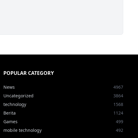
POPULAR CATEGORY
News
4967
Uncategorized
3864
technology
1568
Berita
1124
Games
499
mobile technology
492