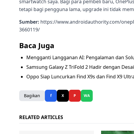
smartwatch saya. Bagi para pembeli baru, OnePlu
tetapi bagi pengguna lama, upgrade ini tidak memb
Sumber:
https://www.androidauthority.com/onepl
3660119/
Baca Juga
Mengganti Langganan AI: Pengalaman dan Solusi
Samsung Galaxy Z TriFold 2 Hadir dengan Desain
Oppo Siap Luncurkan Find X9s dan Find X9 Ultra
Bagikan
f
X
P
WA
RELATED ARTICLES