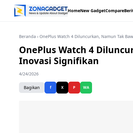
Home
New Gadget
Compare
Beri
Beranda
› OnePlus Watch 4 Diluncurkan, Namun Tak Bawa
OnePlus Watch 4 Dilunc
Inovasi Signifikan
4/24/2026
Bagikan
f
X
P
WA