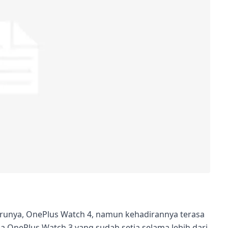
runya, OnePlus Watch 4, namun kehadirannya terasa
OnePlus Watch 3 yang sudah setia selama lebih dari