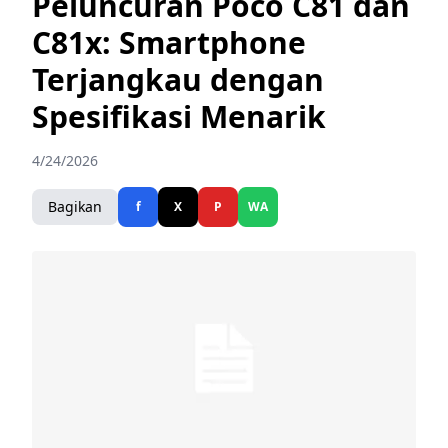
Peluncuran Poco C81 dan
C81x: Smartphone
Terjangkau dengan
Spesifikasi Menarik
4/24/2026
Bagikan
f
X
P
WA