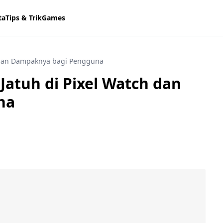
ta
Tips & Trik
Games
h dan Dampaknya bagi Pengguna
Jatuh di Pixel Watch dan
na