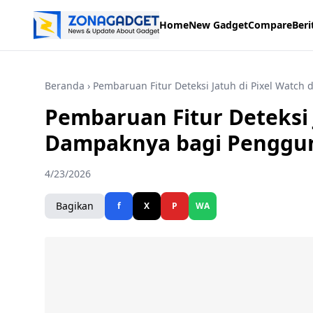
Home
New Gadget
Compare
Beri
Beranda
› Pembaruan Fitur Deteksi Jatuh di Pixel Watc
Pembaruan Fitur Deteksi 
Dampaknya bagi Penggu
4/23/2026
Bagikan
f
X
P
WA