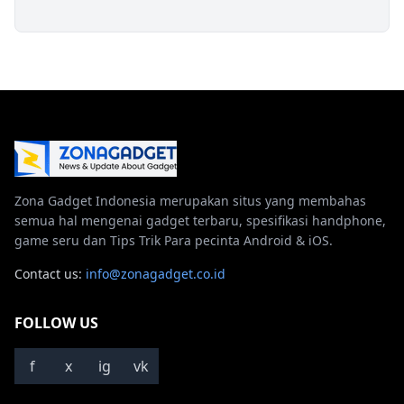
Zona Gadget Indonesia merupakan situs yang membahas
semua hal mengenai gadget terbaru, spesifikasi handphone,
game seru dan Tips Trik Para pecinta Android & iOS.
Contact us:
info@zonagadget.co.id
FOLLOW US
f
x
ig
vk