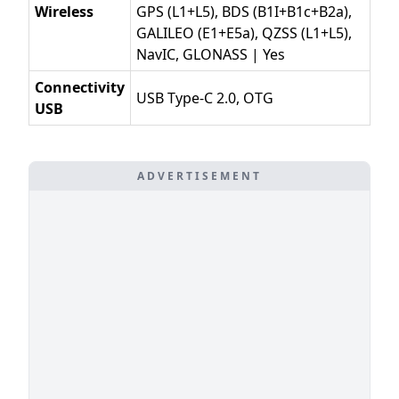
Wireless
GPS (L1+L5), BDS (B1I+B1c+B2a),
GALILEO (E1+E5a), QZSS (L1+L5),
NavIC, GLONASS | Yes
Connectivity
USB Type-C 2.0, OTG
USB
ADVERTISEMENT