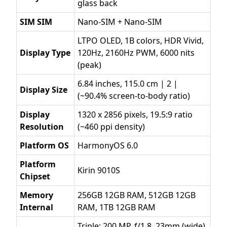
glass back
SIM SIM
Nano-SIM + Nano-SIM
LTPO OLED, 1B colors, HDR Vivid,
Display Type
120Hz, 2160Hz PWM, 6000 nits
(peak)
6.84 inches, 115.0 cm | 2 |
Display Size
(~90.4% screen-to-body ratio)
Display
1320 x 2856 pixels, 19.5:9 ratio
Resolution
(~460 ppi density)
Platform OS
HarmonyOS 6.0
Platform
Kirin 9010S
Chipset
Memory
256GB 12GB RAM, 512GB 12GB
Internal
RAM, 1TB 12GB RAM
Triple: 200 MP, f/1.8, 23mm (wide),