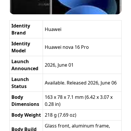
Identity
Huawei
Brand
Identity
Huawei nova 16 Pro
Model
Launch
2026, June 01
Announced
Launch
Available. Released 2026, June 06
Status
Body
163 x 78 x 7.1 mm (6.42 x 3.07 x
Dimensions
0.28 in)
Body Weight
218 g (7.69 oz)
Glass front, aluminum frame,
Body Build