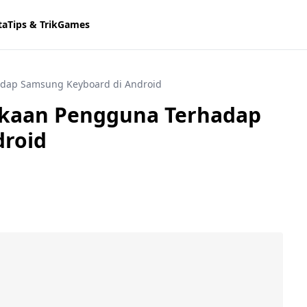
ta
Tips & Trik
Games
adap Samsung Keyboard di Android
ukaan Pengguna Terhadap
droid