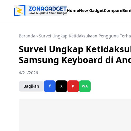
Home
New Gadget
Compare
Beri
Beranda
› Survei Ungkap Ketidaksukaan Pengguna Terh
Survei Ungkap Ketidaks
Samsung Keyboard di An
4/21/2026
Bagikan
f
X
P
WA