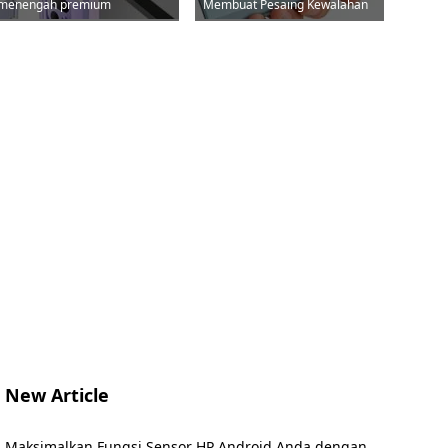
menengah premium
Membuat Pesaing Kewalahan
New Article
Maksimalkan Fungsi Sensor HP Android Anda dengan