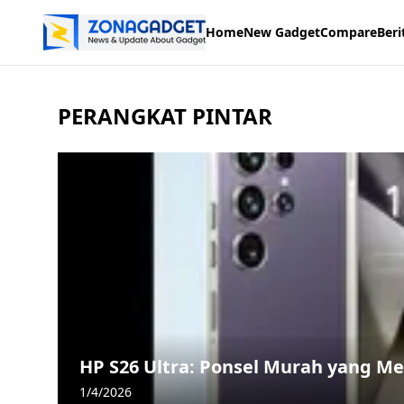
Home
New Gadget
Compare
Beri
PERANGKAT PINTAR
HP S26 Ultra: Ponsel Murah yang M
1/4/2026