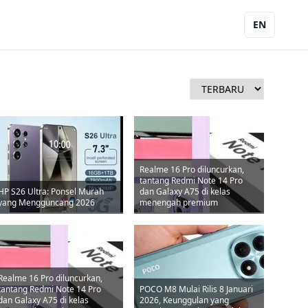
EN
Realme 16 Pro diluncurkan,
tantang Redmi Note 14 Pro
HP S26 Ultra: Ponsel Murah
dan Galaxy A75 di kelas
yang Mengguncang 2026
menengah premium
Realme 16 Pro diluncurkan,
tantang Redmi Note 14 Pro
POCO M8 Mulai Rilis 8 Januari
dan Galaxy A75 di kelas
2026, Keunggulan yang