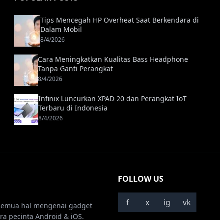
Tips Mencegah HP Overheat Saat Berkendara di
Dalam Mobil
8/4/2026
Cara Meningkatkan Kualitas Bass Headphone
Tanpa Ganti Perangkat
8/4/2026
Infinix Luncurkan XPAD 20 dan Perangkat IoT
Terbaru di Indonesia
8/4/2026
FOLLOW US
f
x
ig
vk
semua hal mengenai gadget
ra pecinta Android & iOS.