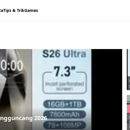
ta
Tips & Trik
Games
engguncang 2026