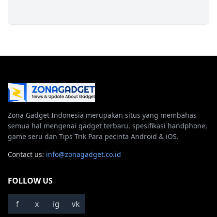
Zona Gadget Indonesia merupakan situs yang membahas
semua hal mengenai gadget terbaru, spesifikasi handphone,
game seru dan Tips Trik Para pecinta Android & iOS.
Contact us:
info@zonagadget.co.id
FOLLOW US
f
x
ig
vk